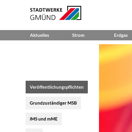
Aktuelles
Strom
Erdgas
News
Veröffentlichungspflichten
Veröffen
Ansprechpartner
Netzverträge
Netzvert
Störungsmeldungen
Netzentgelte
Netzentg
Netzdaten
Netzdat
Veröffentlichungspflichten
Netzeinspeisung
Grundzuständiger MSB
iMS und mME