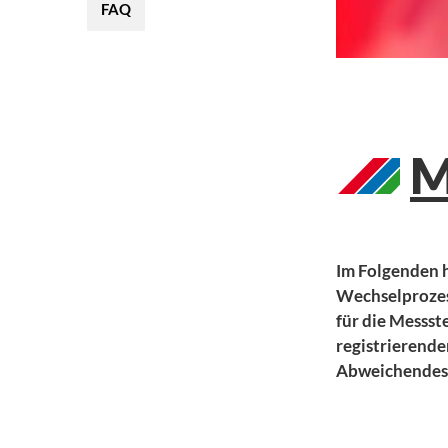
FAQ
M
Im Folgenden h
Wechselprozess
für die Messst
registrierende
Abweichendes 