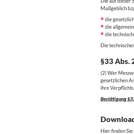
Die auf dieser
Maßgeblich bzg
die gesetzlic
die allgemein
die technisc
Die technische
§33 Abs.
(2) Wer Messwe
gesetzlichen An
ihre Verpflichtu
Bestätigung §3
Downloa
Hier finden Si