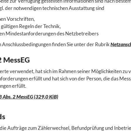
 Seite zur Verfügung gestellten Informationen sind nach best
l. der notwendigen technischen Ausstattung sind
hen Vorschriften,
 gültigen Regeln der Technik,
hen Mindestanforderungen des Netzbetreibers
n Anschlussbedingungen finden Sie unter der Rubrik
Netzansc
 2 MessEG
rte verwendet, hat sich im Rahmen seiner Möglichkeiten zu v
forderungen erfüllt und hat sich von der Person, die das Mess
ngen erfüllt.
3 Abs. 2 MessEG (329,0 KiB)
ds
e die Aufträge zum Zählerwechsel, Befundprüfung und Inbet