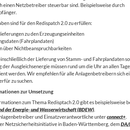
h einen Netzbetreiber steuerbar sind. Beispielsweise durch
fänger.
en sind für den Redispatch 2.0 zu erfüllen:
eferungen zu den Erzeugungseinheiten
ngsdaten (Fahrplandaten)
n über Nichtbeanspruchbarkeiten
 einschließlich der Lieferung von Stamm- und Fahrplandaten s
g der Ausgleichsenergie müssen rund um die Uhr an allen Tag
ient werden. Wir empfehlen für alle Anlagenbetreibern sich e
ierfür zu suchen.
mationen zur Umsetzung
ormationen zum Thema Redisptach 2.0 gibt es beispielsweise 
d der Energie- und Wasserwirtschaft (BDEW)
.
nlagenbetreiber und Einsatzverantwortliche unter
connect+
.
er Netzsicherheitsinitiative in Baden-Württemberg, dem
DA/