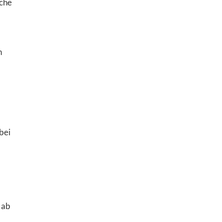
sche
h
bei
 ab