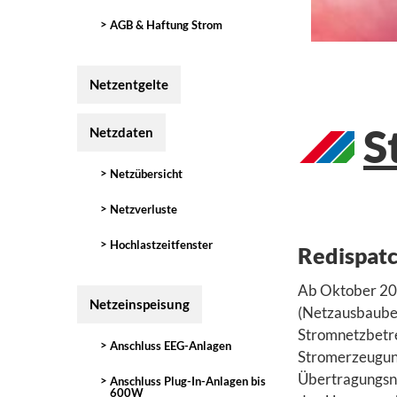
AGB & Haftung Strom
Netzentgelte
S
Netzdaten
Netzübersicht
Netzverluste
Hochlastzeitfenster
Redispatc
Ab Oktober 202
Netzeinspeisung
(Netzausbaubes
Stromnetzbetrei
Anschluss EEG-Anlagen
Stromerzeugung
Übertragungsnet
Anschluss Plug-In-Anlagen bis
600W