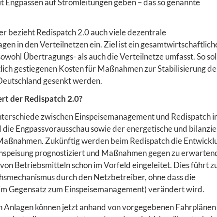
 Engpässen auf Stromleitungen geben – das so genannte
.
er bezieht Redispatch 2.0 auch viele dezentrale
en in den Verteilnetzen ein. Ziel ist ein gesamtwirtschaftlich
wohl Übertragungs- als auch die Verteilnetze umfasst. So sol
tlich gestiegenen Kosten für Maßnahmen zur Stabilisierung de
Deutschland gesenkt werden.
rt der Redispatch 2.0?
nterschiede zwischen Einspeisemanagement und Redispatch i
d die Engpassvorausschau sowie der energetische und bilanzie
Maßnahmen. Zukünftig werden beim Redispatch die Entwickl
inspeisung prognostiziert und Maßnahmen gegen zu erwarten
on Betriebsmitteln schon im Vorfeld eingeleitet. Dies führt z
hsmechanismus durch den Netzbetreiber, ohne dass die
(im Gegensatz zum Einspeisemanagement) verändert wird.
 Anlagen können jetzt anhand von vorgegebenen Fahrplänen