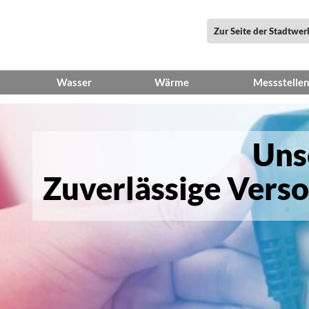
Zur Seite der Stadtwe
Wasser
Wärme
Messstelle
tlichungspflichten
Netzinformation
Netzinformation
Veröffentli
räge
Wasserpreise
Grundzustä
Uns
elte
Netzdaten
iMS und m
Zuverlässige Verso
en
FAQ