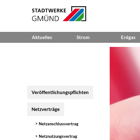
Aktuelles
Strom
Erdgas
News
Veröffentlichungspflichten
Veröffen
Ansprechpartner
Netzverträge
Netzvert
Störungsmeldungen
Netzentgelte
Netzentg
Netzdaten
Netzdat
Veröffentlichungspflichten
Netzeinspeisung
Netzverträge
Netzanschlussvertrag
Netznutzungsvertrag