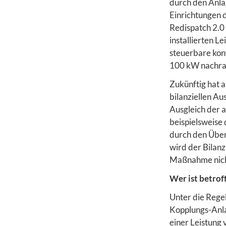
durch den Anla
Einrichtungen 
Redispatch 2.0
installierten 
steuerbare kon
100 kW nachran
Zukünftig hat 
bilanziellen Au
Ausgleich der 
beispielsweise
durch den Über
wird der Bilanz
Maßnahme nich
Wer ist betrof
Unter die Rege
Kopplungs-Anla
einer Leistung