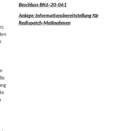
Beschluss BK6-20-061
Anlage: Informationsbereitstellung für
Redispatch-Maßnahmen
es
len
r
m
lle
ung
de
u