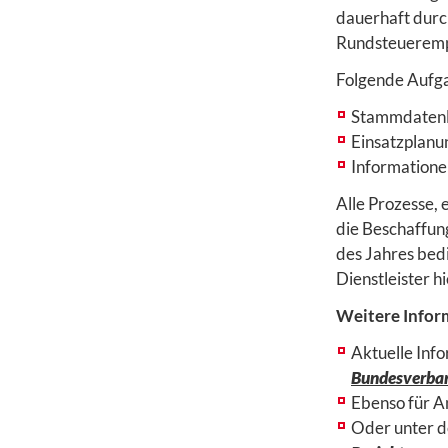
dauerhaft durc
Rundsteueremp
Folgende Aufgab
Stammdatenli
Einsatzplanu
Informatione
Alle Prozesse,
die Beschaffun
des Jahres bed
Dienstleister h
Weitere Infor
Aktuelle Inf
Bundesverban
Ebenso für A
Oder unter d