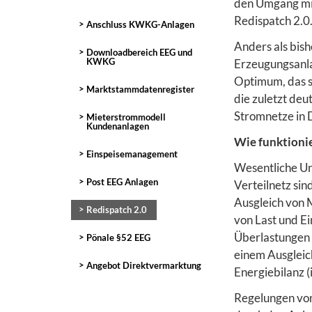
den Umgang mit
Redispatch 2.0
Anschluss KWKG-Anlagen
Anders als bish
Downloadbereich EEG und
KWKG
Erzeugungsanlag
Optimum, das so
Marktstammdatenregister
die zuletzt deu
Stromnetze in 
Mieterstrommodell
Kundenanlagen
Wie funktionie
Einspeisemanagement
Wesentliche U
Post EEG Anlagen
Verteilnetz sin
Ausgleich von 
Redispatch 2.0
von Last und E
Überlastungen v
Pönale §52 EEG
einem Ausgleic
Angebot Direktvermarktung
Energiebilanz 
Regelungen von